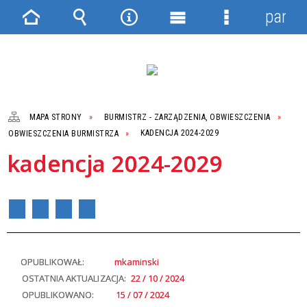
panel
Strona
Wyszukiwarka
Narzędzia
Menu
Menu
główna
główne
szczegółowe
MAPA STRONY
BURMISTRZ - ZARZĄDZENIA, OBWIESZCZENIA
OBWIESZCZENIA BURMISTRZA
KADENCJA 2024-2029
kadencja 2024-2029
OPUBLIKOWAŁ:
mkaminski
OSTATNIA AKTUALIZACJA:
22 / 10 / 2024
OPUBLIKOWANO:
15 / 07 / 2024