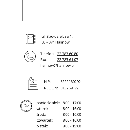
ul. Spółdzielcza 1,
05 - 074 Halinów
Telefon:
22 783 60 80
Fax:
22 783 61 07
halinow@halinow.pl
NIP:
8222160292
REGON:
013269172
poniedziałek:
8:00 - 17:00
wtorek:
8:00 - 16:00
środa:
8:00 - 16:00
czwartek:
8:00 - 16:00
piątek:
8:00 - 15:00