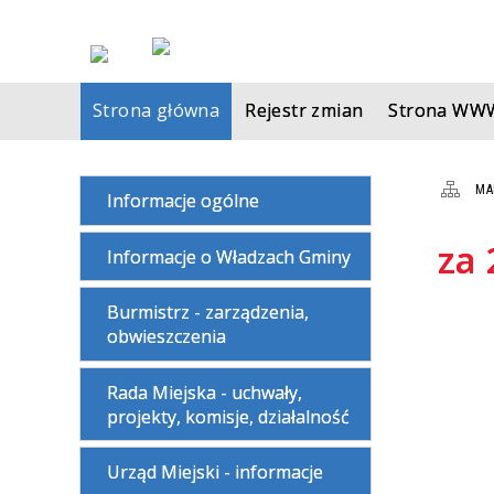
Strona główna
Rejestr zmian
Strona WW
MA
Informacje ogólne
za 
Informacje o Władzach Gminy
Burmistrz - zarządzenia,
obwieszczenia
Rada Miejska - uchwały,
projekty, komisje, działalność
Urząd Miejski - informacje