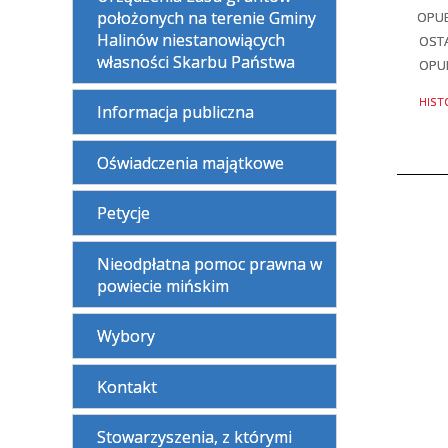
położonych na terenie Gminy
OPU
Halinów niestanowiących
OSTA
własności Skarbu Państwa
OPU
HIST
Informacja publiczna
Oświadczenia majątkowe
Petycje
Nieodpłatna pomoc prawna w
powiecie mińskim
Wybory
Kontakt
Stowarzyszenia, z którymi