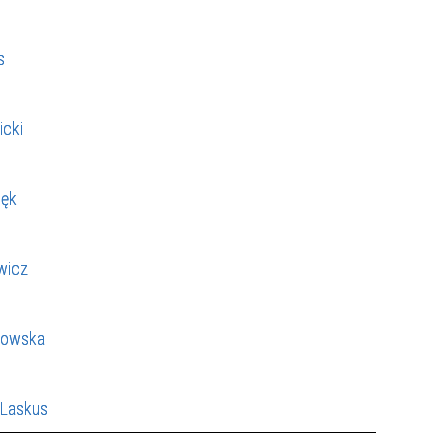
s
icki
Sęk
wicz
kowska
 Laskus