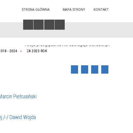
STRONA GŁÓWNA
MAPA STRONY
KONTAKT
Twoja przeglądarka nie obsługuje JavaScript
018 - 2024
ZA 2023 ROK
arcin Pietrusiński
j /-/ Dawid Wojda