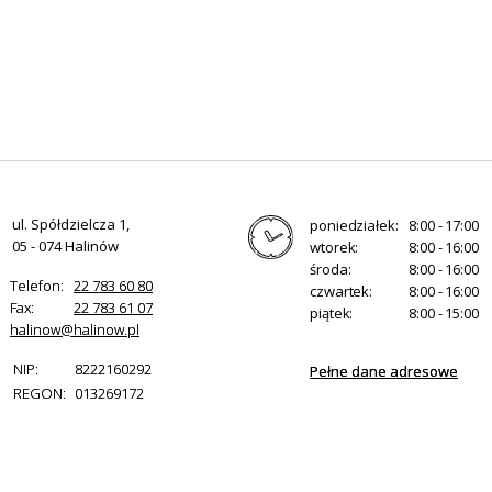
ul. Spółdzielcza 1,
poniedziałek:
8:00 - 17:00
05 - 074 Halinów
wtorek:
8:00 - 16:00
środa:
8:00 - 16:00
Telefon:
22 783 60 80
czwartek:
8:00 - 16:00
Fax:
22 783 61 07
piątek:
8:00 - 15:00
halinow@halinow.pl
NIP:
8222160292
Pełne dane adresowe
REGON:
013269172