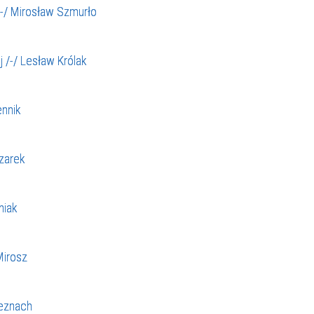
-/ Mirosław Szmurło
 /-/ Lesław Królak
ennik
zarek
niak
Mirosz
eznach