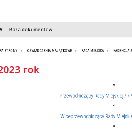
W
Baza dokumentów
PA STRONY
OŚWIADCZENIA MAJĄTKOWE
RADA MIEJSKA
KADENCJA 2
2023 rok
*
Przewodniczący Rady Miejskiej /-/ M
*
Wiceprzewodniczący Rady Miejskie
*