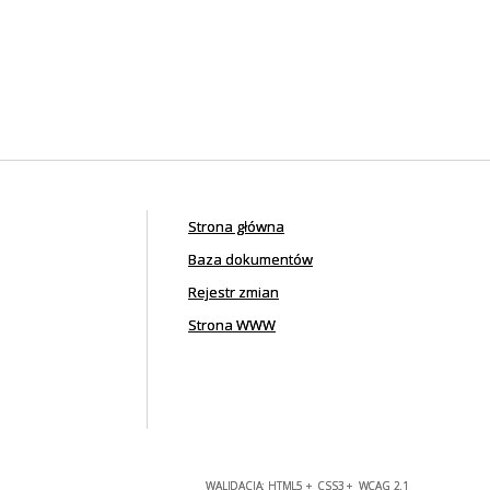
Strona główna
Baza dokumentów
Rejestr zmian
Strona WWW
WALIDACJA:
HTML5
+
CSS3
+
WCAG 2.1