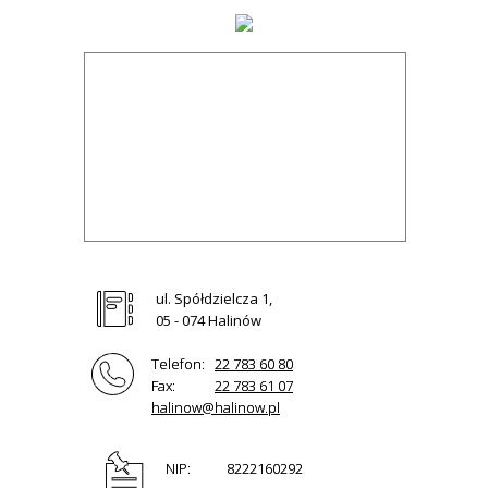
ul. Spółdzielcza 1,
05 - 074 Halinów
Telefon:
22 783 60 80
Fax:
22 783 61 07
halinow@halinow.pl
NIP:
8222160292