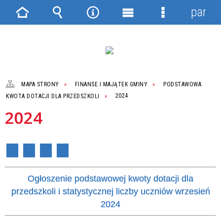
panel
Strona
Wyszukiwarka
Narzędzia
Menu
Menu
główna
główne
szczegółowe
MAPA STRONY
FINANSE I MAJĄTEK GMINY
PODSTAWOWA
KWOTA DOTACJI DLA PRZEDSZKOLI
2024
2024
Ogłoszenie podstawowej kwoty dotacji dla
przedszkoli i statystycznej liczby uczniów wrzesień
2024